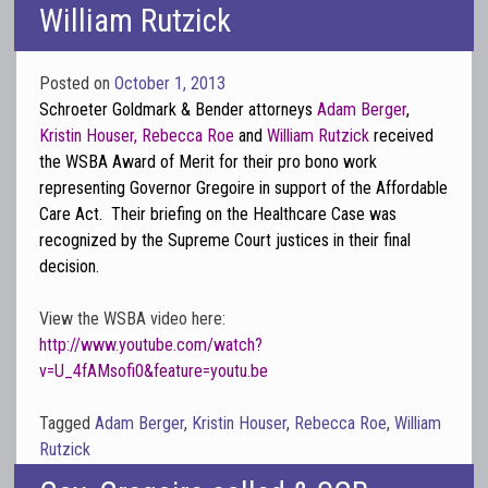
William Rutzick
Posted on
October 1, 2013
Schroeter Goldmark & Bender attorneys
Adam Berger
,
Kristin Houser
,
Rebecca Roe
and
William Rutzick
received
the WSBA Award of Merit for their pro bono work
representing Governor Gregoire in support of the Affordable
Care Act. Their briefing on the Healthcare Case was
recognized by the Supreme Court justices in their final
decision.
View the WSBA video here:
http://www.youtube.com/watch?
v=U_4fAMsofi0&feature=youtu.be
Tagged
Adam Berger
,
Kristin Houser
,
Rebecca Roe
,
William
Rutzick