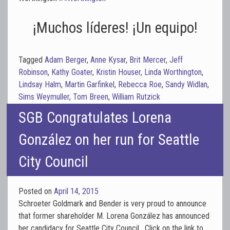
¡Muchos líderes! ¡Un equipo!
Tagged
Adam Berger
,
Anne Kysar
,
Brit Mercer
,
Jeff
Robinson
,
Kathy Goater
,
Kristin Houser
,
Linda Worthington
,
Lindsay Halm
,
Martin Garfinkel
,
Rebecca Roe
,
Sandy Widlan
,
Sims Weymuller
,
Tom Breen
,
William Rutzick
SGB Congratulates Lorena
González on her run for Seattle
City Council
Posted on
April 14, 2015
Schroeter Goldmark and Bender is very proud to announce
that former shareholder M. Lorena González has announced
her candidacy for Seattle City Council. Click on the link to