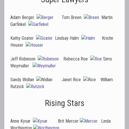
Adam Berger
Tom Breen
Martin
Garfinkel
Kathy Goater
Lindsay Halm
Kristin
Houser
Jeff Robinson
Rebecca Roe
Sims
Weymuller
Sandy Widlan
Janet Rice
William
Rutzick
Rising Stars
Anne Kysar
Brit Mercer
Linda
Worthington