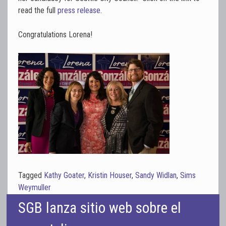
read the full
press release
.
Congratulations Lorena!
Tagged
Kathy Goater
,
Kristin Houser
,
Sandy Widlan
,
Sims
Weymuller
SGB lanza sitio web sobre el